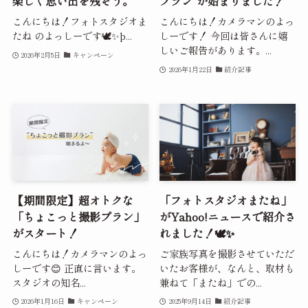
楽しく思い出を残そう。
プラン”が始まりました！
こんにちは！フォトスタジオま
こんにちは！カメラマンのよっ
たね のよっしーです🕊️✨þ...
しーです！ 今回は皆さんに嬉
しいご報告があります。...
2026年2月5日
キャンペーン
2026年1月22日
紹介記事
【期間限定】超オトクな
「フォトスタジオまたね」
「ちょこっと撮影プラン」
がYahoo!ニュースで紹介さ
がスタート！
れました！🕊️✨
こんにちは！カメラマンのよっ
ご家族写真を撮影させていただ
しーです😊 正直に言います。
いたお客様が、なんと、取材も
スタジオの知名...
兼ねて「またね」での...
2026年1月16日
キャンペーン
2025年9月14日
紹介記事