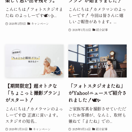
楽しく思い出を残そう。
プラン”が始まりました！
こんにちは！フォトスタジオま
こんにちは！カメラマンのよっ
たね のよっしーです🕊️✨þ...
しーです！ 今回は皆さんに嬉
しいご報告があります。...
2026年2月5日
キャンペーン
2026年1月22日
紹介記事
【期間限定】超オトクな
「フォトスタジオまたね」
「ちょこっと撮影プラン」
がYahoo!ニュースで紹介さ
がスタート！
れました！🕊️✨
こんにちは！カメラマンのよっ
ご家族写真を撮影させていただ
しーです😊 正直に言います。
いたお客様が、なんと、取材も
スタジオの知名...
兼ねて「またね」での...
2026年1月16日
キャンペーン
2025年9月14日
紹介記事